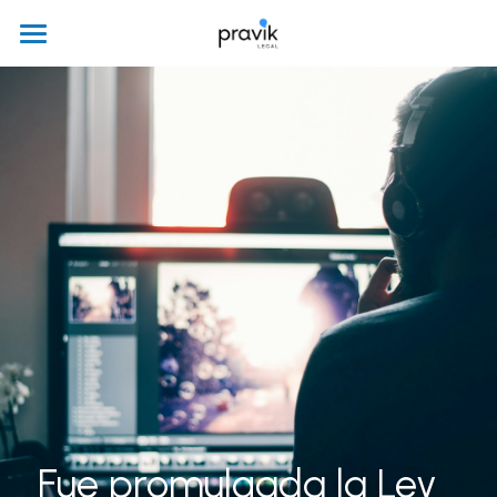
Inicio
Nosotros
+56978538531 +56962332961
contacto@praviklegal.com
Fue promulgada la Ley 